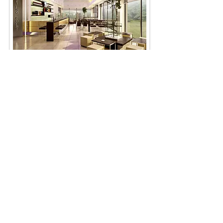
poslovni prostor
Telefon:
062/561-501
,
013/347-461
MASSIV
Ul. Ritska 62a
26000 Pančevo
© 2019 by MASSIV