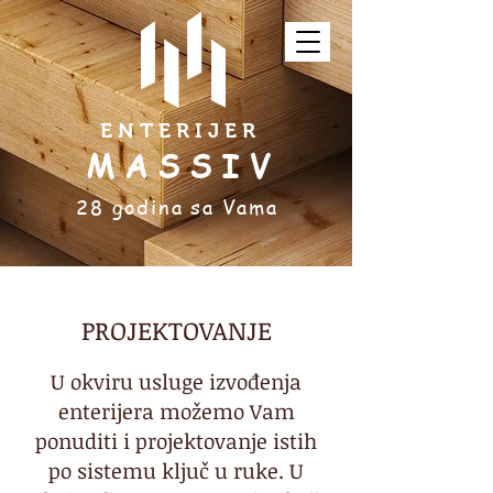
E N T E R I J E R
M A S S I V
28 godina sa Vama
PROJEKTOVANJE
U okviru usluge izvođenja
enterijera možemo Vam
ponuditi i projektovanje istih
po sistemu ključ u ruke. U